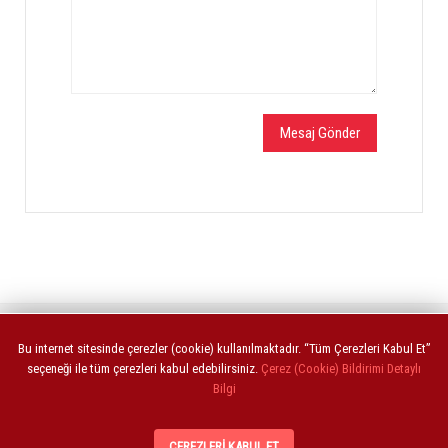
ANASAYFA
İLETİŞİM
Bu internet sitesinde çerezler (cookie) kullanılmaktadır. “Tüm Çerezleri Kabul Et”
seçeneği ile tüm çerezleri kabul edebilirsiniz.
Çerez (Cookie) Bildirimi Detaylı
Bilgi
Copyright © 2021 torosdental.com
ÇEREZLERI KABUL ET