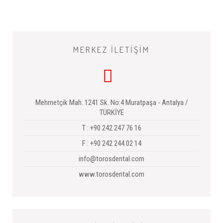
MERKEZ İLETİŞİM
Mehmetçik Mah. 1241 Sk. No:4 Muratpaşa - Antalya /
TÜRKİYE
T : +90 242 247 76 16
F : +90 242 244 02 14
info@torosdental.com
www.torosdental.com