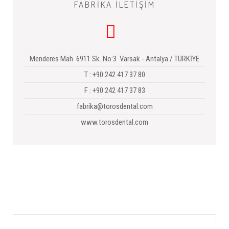
FABRİKA İLETİŞİM
Menderes Mah. 6911 Sk. No:3 Varsak - Antalya / TÜRKİYE
T : +90 242 417 37 80
F : +90 242 417 37 83
fabrika@torosdental.com
www.torosdental.com