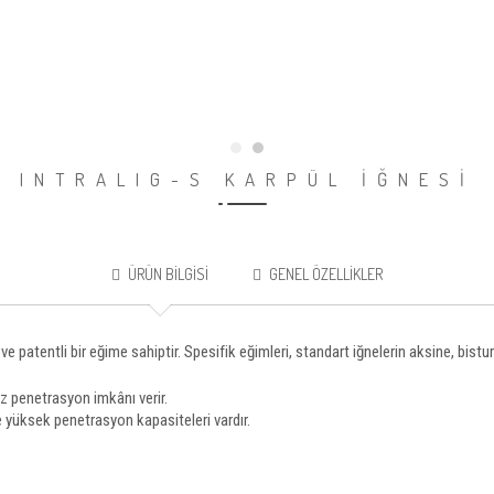
INTRALIG-S KARPÜL İĞNESİ
ÜRÜN BILGISI
GENEL ÖZELLIKLER
 patentli bir eğime sahiptir. Spesifik eğimleri, standart iğnelerin aksine, bistur
z penetrasyon imkânı verir.
e yüksek penetrasyon kapasiteleri vardır.