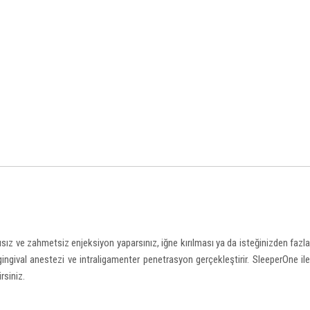
ısız ve zahmetsiz enjeksiyon yaparsınız, iğne kırılması ya da isteğinizden fazla
ingival anestezi ve intraligamenter penetrasyon gerçekleştirir. SleeperOne ile
rsiniz.