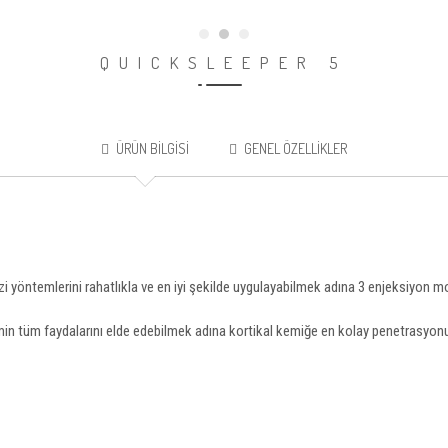
QUICKSLEEPER 5
ÜRÜN BILGISI
GENEL ÖZELLIKLER
 yöntemlerini rahatlıkla ve en iyi şekilde uygulayabilmek adına 3 enjeksiyon mo
emin tüm faydalarını elde edebilmek adına kortikal kemiğe en kolay penetrasyonu