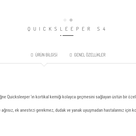
QUICKSLEEPER S4
ÜRÜN BILGISI
GENEL ÖZELLIKLER
ne Quicksleeper ‘ın kortikal kemiği kolayca geçmesini sağlayan üstün bir özelli
 ve ağrısız, ek anestezi gerekmez, dudak ve yanak uyuşmadan hastalarınız için ko