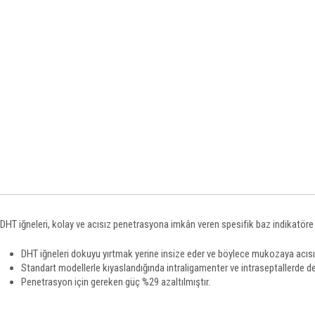
DHT iğneleri, kolay ve acısız penetrasyona imkân veren spesifik baz indikatöre ve
DHT iğneleri dokuyu yırtmak yerine insize eder ve böylece mukozaya acısı
Standart modellerle kıyaslandığında intraligamenter ve intraseptallerde d
Penetrasyon için gereken güç %29 azaltılmıştır.