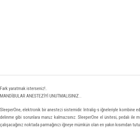
Fark yaratmak isterseniz!..
MANDİBULAR ANESTEZİYİ UNUTMALISINIZ...
SleeperOne, elektronik bir anestezi sistemidir. Intralig-s iğneleriyle kombine e
delinme gibi sorunlara maruz kalmazsınız. SleeperOne el ünitesi, pedalı ile mü
çalışacağınız noktada parmağınızı iğneye mümkün olan en yakın kısımdan tutup, 