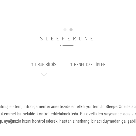
SLEEPERONE
ÜRÜN BILGISI
GENEL ÖZELLIKLER
dilmiş sistem, intraligamenter anestezide en etkili yöntemdir. SleeperOne ile ac
kemmel bir şekilde kontrol edilebilmektedir. Bu özellikleri sayesinde acısız g
ayağınızla hızını kontrol ederek, hastanız herhangi bir acı duymadan çalışabili